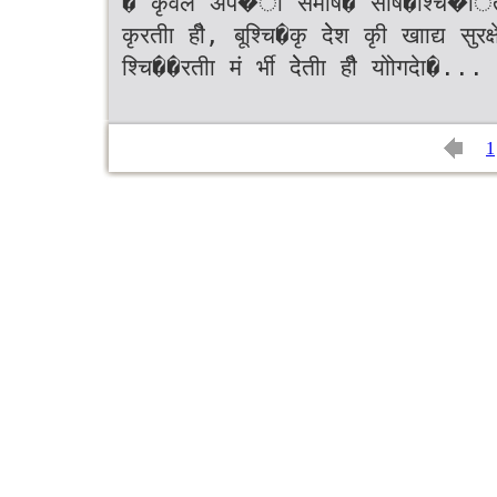
� कृेवल अप�ी समषि� सषि�श्चि�ि
कृरतीा हीै, बूश्चि�कृ देेश कृी खााद्य सु
श्चि��रतीा मं र्भी देेतीा हीै योोगदेा�...
1