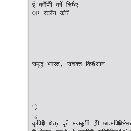
ई-कॉॉपीी कॉे लि�ए
QR स्कॉैन कॉरेंं
समृृद्ध भाारत, सशक्त कि�सान
ृ
ु
कृृषि� क्षेेत्र कृी मजबूूतीी हीी आत्मषि�