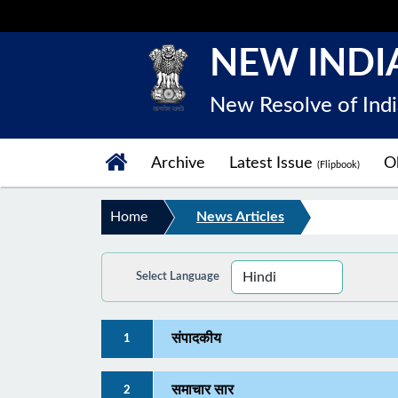
NEW INDI
New Resolve of Indi
Archive
Latest Issue
Ol
(Flipbook)
Home
News Articles
Select Language
संपादकीय
1
समाचार सार
2