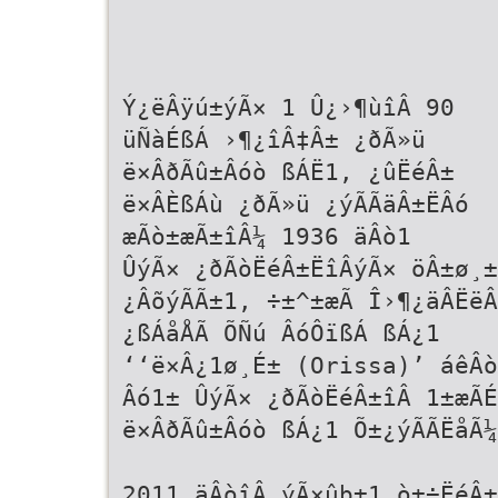
Ý¿ëÂÿú±ýÃ× 1 Û¿›¶ùîÂ 90
üÑàÉßÁ ›¶¿îÂ‡Â± ¿ðÃ»ü
ë×ÂðÃû±Âóò ßÁË1, ¿ûËéÂ±
ë×ÂÈßÁù ¿ðÃ»ü ¿ýÃÃäÂ±ËÂó
æÃò±æÃ±îÂ¼ 1936 äÂò1
ÛýÃ× ¿ðÃòËéÂ±ËîÂýÃ× öÂ±ø¸±
¿ÂõýÃÃ±1, ÷±^±æÃ Î›¶¿äÂËëÂ
¿ßÁåÅÃ ÕÑú ÂóÔïßÁ ßÁ¿1
‘‘ë×Â¿1ø¸É± (Orissa)’ áêÂò
Âó1± ÛýÃ× ¿ðÃòËéÂ±îÂ 1±æÃÉ
ë×ÂðÃû±Âóò ßÁ¿1 Õ±¿ýÃÃËåÃ¼
2011 äÂòîÂ ýÃ×ûþ±1 ò±÷ËéÂ±