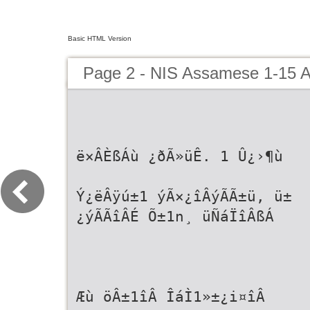
Basic HTML Version
Page 2 - NIS Assamese 1-15 Ap
ë×ÂÈßÁù ¿ðÃ»üÊ. 1 Û¿›¶ù
Ý¿ëÂÿú±1 ýÃ×¿îÂýÃÃ±ü, ü±
¿ýÃÃîÂÉ Õ±1n¸ üÑáÏîÂßÁ
Æù öÂ±1îÂ ÎáÌ1»±¿i¤îÂ