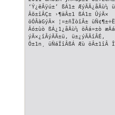
‘Ý¿ëÂÿú±’ ßÁ1± ÆýÃÃ¿åÃù¼ ü
Âõ±îÂÇ± ›¶äÂ±1 ßÁ1± ÛýÃ×
öÓÂàGýÃ× ¦¤±ñÏòîÂ± üÑ¢¶±÷Ë
Âó±ùò ßÁ¿1¿åÃù¼ öÂá»±ò æÃá
ýÃ×¿îÂýÃÃ±ü, ü±¿ýÃÃîÂÉ,
Õ±1n¸ üÑáÏîÂßÁ Æù öÂ±1îÂ Î