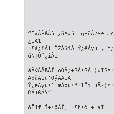
“ë×ÂÈßÁù ¿ðÃ»ü1 qËöÂ26± æÃ
¿îÂ1
›¶á¿îÂ1 ÎŽÂSîÂ Ý¿ëÂÿú±, Ý¿
üÑ¦Ô¨¿îÂ1
äÂýÃÃßÁÏ öÓÂ¿÷ßÁ±ßÁ ¦¤ÏßÁ
ÂõåÃ1ü÷ÓýÃÃîÂ
Ý¿ëÂÿú±1 æÃòü±ñ±1Ëí üÅ-¦¤
ßÁ1ßÁ¼”
òË1f Î÷±ðÃÏ, ›¶ñ±ò ÷LaÏ