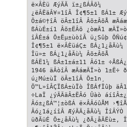
ë×ÂÈü ÆýÃÃ ï±¿ßÁÂõ¼
¿ëÂËäÂ¥¤1îÂ Î¢¶5±1 ßÁ1± Æ
Õ±á©†îÂ öÂ±1îÂ Âõ±ÂõÅ æÃáæ
ßÁùÉ±í1 Âõ±ËÂõ ¿òæÃ1 æÃÏ»ò
îÂÉ±á Õ±Ëµ±ùòîÂ ü¿Sûþ ÕÑú
Î¢¶5±1 ë×ÂÈüáÇ± ßÁ¿1¿åÃù¼ 
Îü»± ßÁ¿1¿åÃù¼ Âõ±ÂõÅ
ßÁË1¼ ßÁ±1±á±11 Âó1± ÷ÅßÁ¿
1946 äÂòîÂ æÃáæÃÏ»ò 1±Ë÷ ð
ú¿Mú±ùÏ öÂ±1îÂ Õ±1n¸
Õ™L»îÂÇÏßÁ±ùÏò ÎßÁfÏûþ äÂ1
÷LaÏ ¿ýÃÃäÂ±ËÂó Ûàò áíîÂ±¿
Âó±¿ßÁ™¦±òßÁ ë×ÂÂóûÅM ›¶î
Âó¿1á¿íîÂ ÆýÃÃ¿åÃù¼ ÎîÂÝÒ 
üðÃüÉ Õ±¿åÃù¼ ¿ðÃ¿åÃËù±, Î