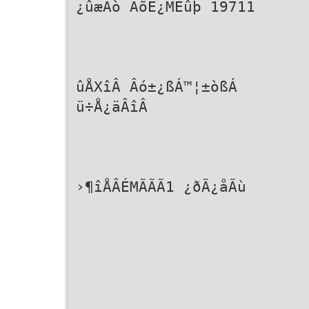
¿ûæÃò ÂõÉ¿MËûþ 19711
ûÅXîÂ Âó±¿ßÁ™¦±òßÁ
ü÷Å¿äÂîÂ
›¶îÅÂÉMÃÃÃ1 ¿ðÃ¿åÃù