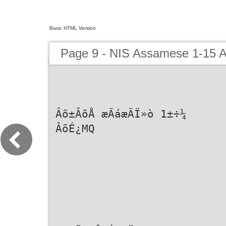
Basic HTML Version
Page 9 - NIS Assamese 1-15 Ap
Âõ±ÂõÅ æÃáæÃÏ»ò 1±÷¼
ÂõÉ¿MQ