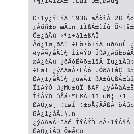
›¶¿îÂ1ŽÂ± ÷LaÏ Õ±¿åÃù¼
Õ±1y¿íËîÂ 1936 äÂòîÂ 28 Âõ
¿Âõñ±ò æÃ1n¸1ÏßÁ±ùÏò Õ»¦š±
Õ±¿åÃù ›¶ï÷á1±ßÁÏ
Âó¿1ø¸ðÃ1 ÷Ëò±òÏîÂ üðÃüÉ 
ÆýÃÃ¿åÃù¼ ÎîÂÝÒ ÎßÁ¿ÂõËòéÂ
æÃ¿éÂù ¿ðÃòËÂõ±1îÂ Îû¿îÂûþ
÷LaÏ ¿ýÃÃäÂ±ËÂó üÓðÃÏâÇ 35
ßÁ¿1¿åÃù¼ ¿òæÃ1 ßÁ±ûÇßÁ±ùî
ÎîÂÝÒ ú¿Mú±ùÏ ßÁF ¿ýÃÃäÂ±
ÎîÂÝÒ ûÅá±™LßÁ±1Ï üÑ¦¨±1 ü
ßÁÔ¿ø¸ ÷LaÏ ÷±òÅýÃÃßÁ öÂûþ
ßÁ¿1¿åÃù¼.n
¿ýÃÃäÂ±ËÂó ÎîÂÝÒ öÂ±1îÂîÂ 
ßÁÔ¿îÂQ ÕæÃÇò