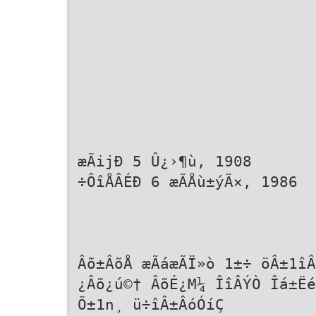
æÃijÐ 5 Û¿›¶ù, 1908
÷ÔîÅÂÉÐ 6 æÃÅù±ýÃ×, 1986
Âõ±ÂõÅ æÃáæÃÏ»ò 1±÷ öÂ±1îÂ
¿Âõ¿ú©† ÂõÉ¿M¼ ÎîÂÝÒ Îá±Ë
Õ±1n¸ ü÷îÂ±ÂóÓíÇ