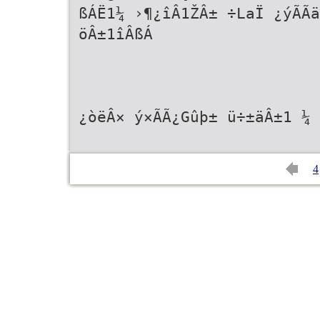
ßÁË1¼ ›¶¿îÂ1ŽÂ± ÷LaÏ ¿ýÃÃä
öÂ±1îÂßÁ
¿òëÂ× ý×ÃÃ¿Gûþ± ü÷±äÂ±1 ¼ 
4