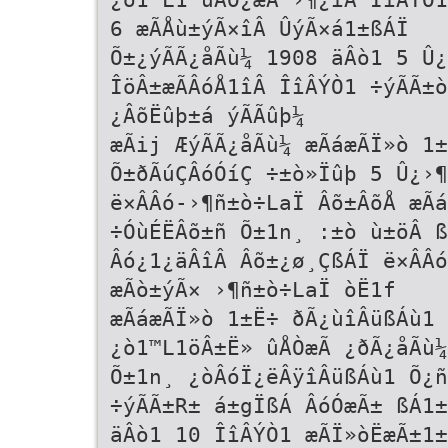
6 æÃÅù±ýÃ×îÂ ÛýÃ×á1±ßÁÏ
Õ±¿ýÃÃ¿åÃù¼ 1908 äÂò1 5 Û¿
ÎöÂ±æÃÂóÅ1îÂ ÎîÂÝÒ1 ÷ýÃÃ±ò
¿ÂõËûþ±á ýÃÃûþ¼
æÃij ÆýÃÃ¿åÃù¼ æÃáæÃÏ»ò 1±
Õ±ðÃúÇÂóÓíÇ ÷±ò»Ïûþ 5 Û¿›¶
ë×ÂÂó-›¶ñ±ò÷LaÏ Âõ±ÂõÅ æÃá
÷ÓùÉËÂõ±ñ Õ±1n¸ :±ò ù±öÂ ß
Âó¿1¿äÂîÂ Âõ±¿ø¸ÇßÁÏ ë×ÂÂó
æÃò±ýÃ× ›¶ñ±ò÷LaÏ òË1f
æÃáæÃÏ»ò 1±Ë÷ ðÃ¿ùîÂüßÁù1 
¿ò1™L1öÂ±Ë» ûÅÒæÃ ¿ðÃ¿åÃù¼
Õ±1n¸ ¿òÂóÏ¿ëÂÿîÂüßÁù1 Õ¿ñ
÷ýÃÃ±R± á±gÏßÁ ÂóÓæÃ± ßÁ1±
äÂò1 10 ÎîÂÝÒ1 æÃÏ»òËæÃ±1±