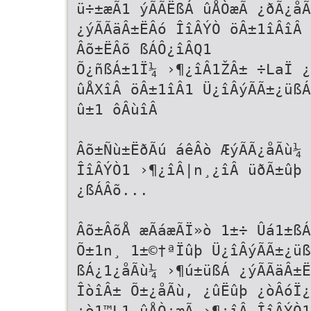
ü÷±æÃ1 ýÃÃËßÁ ûÅÒæÃ ¿ðÃ¿åÃ
¿ýÃÃäÂ±ËÂó ÎîÂÝÒ öÂ±1îÂîÂ 
Âõ±ËÂõ ßÁÔ¿îÂQ1
Õ¿ñßÁ±1Ï¼ ›¶¿îÂ1ŽÂ± ÷LaÏ ¿
ûÅXîÂ öÂ±1îÂ1 Ü¿îÂýÃÃ±¿üßÁ
û±1 ôÂùîÂ
Âõ±Ñù±ËðÃú áêÂò ÆýÃÃ¿åÃù¼ 
ÎîÂÝÒ1 ›¶¿îÂ|n¸¿îÂ üðÃ±ûþ 
¿ßÁÂõ...
Âõ±ÂõÅ æÃáæÃÏ»ò 1±÷ Ûá1±ßÁ
Õ±1n¸ 1±©†ªÏûþ Ü¿îÂýÃÃ±¿üß
ßÁ¿1¿åÃù¼ ›¶ú±üßÁ ¿ýÃÃäÂ±Ë
ÎòîÂ± Õ±¿åÃù, ¿ûËûþ ¿òÂóÏ¿
¿ò1™L1 ûÅÒ¿æÃ ›¶¿îÂ ÎîÂÝÒ1