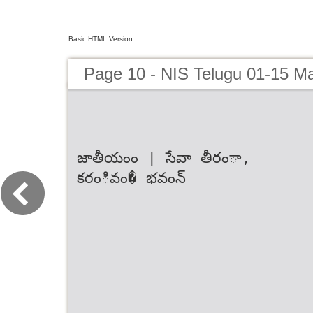
Basic HTML Version
Page 10 - NIS Telugu 01-15 M
జాతీయంం | సేవా తీరంా,
కరంివం� భవంన్