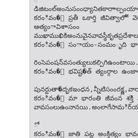
డిజిటంల్‌‌అంనుసంంధ్యానిత‌కారాాల్పంయాల
కరంివం�ం ప్రతీ ఒకార్తి జీవిత్వాలోో
ఆత్యంావిశాాసంం
ముఖాముఖికి‌అంనువైన‌వావస్థీ‌కృత‌ప్రదేశాలు
కరంివం�ం సంాయం-సంమంృది భా
రింసెపంషన్‌వసంత్యులు‌కల్పిగి‌ఉంంటాయ
కరంివం�ం భవిష్ట�త్ త్యంర్గాల ఉంజాల
పునర్టుతా�దృక‌ఇంధన,‌న్నీటి‌సంంరక్ష్ణ,‌వా
కరంివం�ం మా భారంతి జీవంన శక్తిి ప
వావసం‌లు‌ఉంనానయి.‌అంలాగే‌సామర్ి‌యాక్సెస
ో
కరంివం�ం జాతి పట్ల అంక్తిత్యం భావం