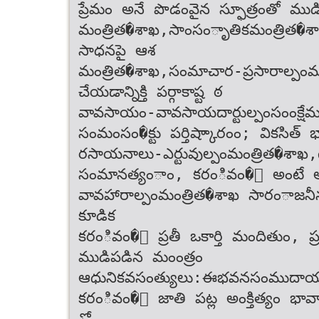
ప్రేమం అనే పొడంవైన స్ఫూత్రంతో ము
మంత్రిత�‌శాఖ,‌సాంసంాృతిక‌మంత్రిత�
సాధనపై ఆశ
మంత్రిత�‌శాఖ,‌సంమాచార-ప్రసారాల్పం‌మ
చేయడాన్నిక్తి పర్గాకాష్ట ఠ
వావసాయం-వావసాయదార్టుల్పం‌సంంక్షేమ
సంమంసం�క్టు పర్తిష్కాారంం; వికసిత
రసాయనాలు-ఎర్టువుల్పం‌మంత్రిత�‌శాఖ
సంమానత్యంాం, కరంివం�ం అంటే 
వావహారాల్పం‌మంత్రిత�‌శాఖ సారంాజనీన
కూడిక
కరంివం�ం ప్రతీ ఒకార్తి మందితుం, ప్రత
ముడిపడిన మంంత్రం
ఆధునిక‌వసంత్యులు‌:‌ఈ‌భవన‌సంముదాయా
కరంివం�ం జాతి పట్ల అంక్తిత్యం భావాన్నిక
ో