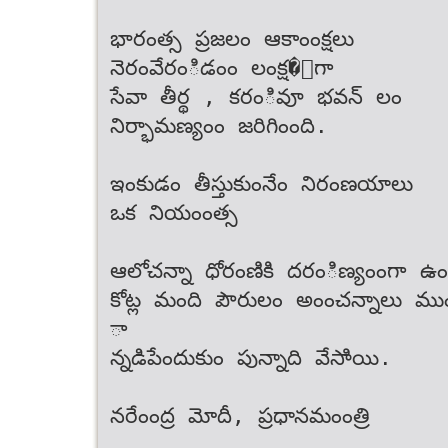
భారంత్స ప్రజలం ఆకాంంక్షలు
నెరంవేరంిడంం లంక్ష�ంగా
సేవా తీర్థ , కరంివూ భవన్ లం
నిర్భామణ్యంం జరిగింంది.
ఇంకుడం తీస్తుకుంనేం నిరంణయాలు
ఒక నియంంత్స
ఆలోచన్నా ధోరంణికి దరంిణ్యంంగా 
కోట్ల మంది పౌరులం అంంచన్నాలు ము
ా
న్నడిపేందుకుం పున్నాది వేసాియి.
నరేంంద్ర మోదీ, ప్రధానమంంత్రి