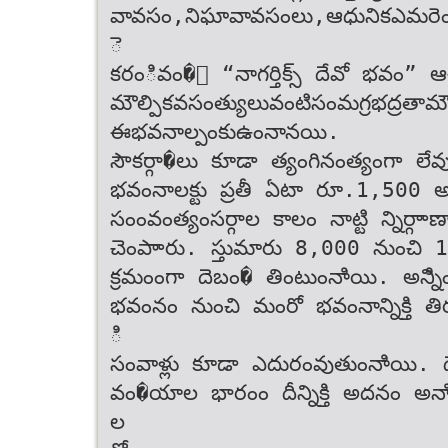
వావసం‌,‌నిఘా‌వావసం‌లు,‌ఆధునిక‌ఎమరెం
ె
కరంివం�ం “నాగర్తిక్స్ దేవో భవం” ఆ
మౌల్పిక‌వసంత్యులు‌వంటి‌సంమగ్ర‌భద్రతా‌మౌ
ఈ‌భవనాల్పంకు‌ఉంనానయి.‌
సౌకర్గా�లు కూడా త్యంగినంత్యంగా ల
భవంనాలక్టు ప్రతీ ఏటా రూ.1,500 అదెి 
సంంవంత్యంసర్గాల కాలం నాట్టి న్నిర్
చెంపాారు. స్తుమారు 8,000 నుంచి
క్రమంంగా దెబం� తింటుంనాియి. అన్నిి
భవంనం నుంచి మంరో భవంనాన్నిక్తి తిరంగడ
ి
సంవాళ్లు కూడా ఎదురంవుతుంనాియి. దేశాన
వం�యాల భారంం దీన్నిక్తి అదనం అన
ల