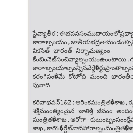
స్టేవ్యా‌తీర‌‌:‌‌ఈ‌భవన‌సంముదాయంలో‌ప్రధ్య
కారాాల్పంయం,‌జాతీయ‌భద్రతా‌మండంల్పి
వికసిత్ భారంత్ నిర్భామణ్యంం
కేంబింనెట్‌‌‌సంచివ్యాల్పంయం‌ఉంంటాయి.‌
కారాాల్పంయాల్పంన్నీన‌వేర్దే�ర్టు‌ప్రాంతాల్పం‌
కరంివం�మే కోటాోది మంంది భారంతీయుల
పునాది
కరివా‌భవన్‌1‌&‌2‌:‌ఆరిం‌క‌మంత్రిత�‌శ
శక్తిిమంంత్యంమైన జాతిక్తి జీవంం అంద
మంత్రిత�‌శాఖ,‌ఆరోగా-కుటుంబ్బం‌సంంక్
శాఖ,‌కారొం�ర్దేట్‌‌‌వావహారాల్పం‌మంత్రి