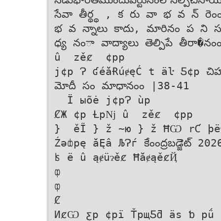
సేవా తీర్థ్థ , క రు వా భ వ న్‌ రె
భ వ న్నాలు కాదు, మారినం ప ని సంం
ధ్య నంా వాద్యాలు తెల్పిపే తీరా�నంంప
û  zěȼ  ¢pp
ј¢p Ɂ ʛéăɌúɇęĆ t äŀ Ƽ¢p చిహ్న
మోదీ సం మాధానంం |38-41
  Ї ыõė ј¢pɁ ùp
ȻЖ ¢p Ƚpǋ û  zěȼ  ¢pp
}  ěĨ } ž ~ю } ž ĦѠ rƇ þëɂp
Źǝȸpę ăĘâ ЉɁѓ కేంంద్ర‌‌బడ్జెెట్‌‌ 2
ʪ ë û ąɇüɂěȼ ĦăɇąěȼҊ  
ȹ
ȹ
Ȼ
ИȼѠ ƹp ¢pї ŤpщƼƌ äѕ ƅ pǘ 