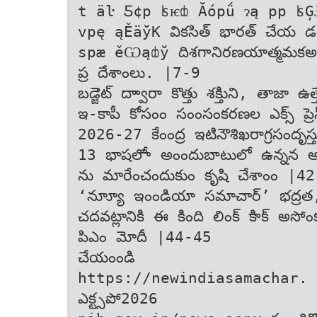
t äŀ Ƽ¢p ʪѥȸ Ăópǘ ɂą pp ʪ
vpę ąĚäўК వికసిత్‌‌ ‌భారత్‌‌ చేయ 
spæ ěѠąȸў దిశగా‌నిరణయాత్మమక‌అ
ప్ర దేశాంలు. |7-9
బడ్జెెట్‌ ద్వాారా కొత్తు శక్తిుని, తాజా 
ఇ-కాపీ కోసంం సంంసంకరణల ఎక్స్‌ ప్రెస్
2026-27 కేంంద్ర ఇటి‌నౌ‌శిఖ‌రాగ్ర‌సం‌దృ‌స్తుస
13 భాషలోా అంందుబాటులో ఉన్నన 
ను మారేంచందుకుం కృషి చేశాంం |4
‘న్యూూ ఇంండియా సమాచార్’ భ‌ద్ర‌త‌,‌
చదవట్లానికి ఈ కింది లింక్ కిాక్ అస
పిఎం మోదీ |44-45
చేయంండి
https://newindiasamachar. ఇండియ
ఎక్ట్స‌పో‌2026