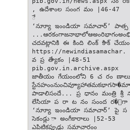
pib.gov.in/news.aspx సం రికొత
, ఉదేశాంల సంంగ మం |46-47
ే
‘న్యూూ ఇంండియా సమాచార్’ పాత్స
...ఆ‌ర‌కంగా‌జ‌నాభాలో‌ఆ‌అంరిభాగం‌అంభివృద
చదవట్లానికి ఈ కింది లింక్ కిాక్ చేయంం
https://newindiasamachar. అం
వ ప్ర త్యేాకం |48-51
pib.gov.in.archive.aspx
జాతీయం గేయంంలోని 6 చ రం ణాల
స్టేనహంం‌నుంచి‌వ్యూాహాతమ‌క‌భాగ‌సా�మాా
పాడాలిసందే... ప్ర ధానం మంత్రి శ్ర
లేసియా ప రా ట నం సంంద ర�ంగా 
‘న్యూూ ఇంండియా సమాచార్’ పై 
సెకండ్లు ా అంగీకారాలు |52-53
ఎపిటికప్పుడ్లు సమాచారంం