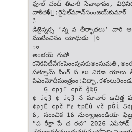
ఫూల్ చంద్ తివారీ సేవాభావం, విధి
వా‌కిత�ం‌:‌రైఫిల్‌మాాన్‌సంంజ‌య్‌కుమార్‌
ి
డిజైన్నర్స ‘న్న వ తీర్భాథలు’ వారి
ముటించినం యోధుడు |6
ం
అంభయ్ గుపాి
క‌నెకిివిటీ‌వేగం‌పెంంపున‌కు‌అంనుమ‌తి,‌అంర
సత్సూమ్ సింగ్ ప లు నిరణ యాలు తీస్
పిఎం‌మోదీ‌మంత్రంం‌:‌విదృా‌,‌క‌ళం‌లు‌రె
   Ģ ¢pјĒ ¢pč ĝʬĢ
¢ úçȜ ¢ úçȜ స‌ మాచార్ ఉచిత్త ప
¢pјĒ ¢pč Ғɇ tpĒû vč pĜĺ Ƽ¢
6, సంంచిక 16 న్యూూ‌ఇంండియా ఫిబ
“ప రీక్షా పే చ రచ” 2026 ఎపిసోడ
నేడు‌భార‌త్‌‌‌ముందువ‌ర్టుసం‌లో‌నిల్పిచి‌నాయ