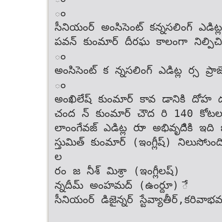
ం
సీనియంర్ అంసిసెంట్ కన్నసలింగ్ ఎడిట్ల
పవన్ కుంమార్ దీరఘ కాలంగా నిల్పి
ం
అంసిసెంట్ క న్నసలింగ్ ఎడిట్ల ర్స ప్ర
ం
అంఖిలేష్ కుంమార్ కావ డానికి దోహ 
చంద న్ కుంమార్ చౌద రి 140 కోటల
లాంంగేవజ్ ఎడిట్ల రుా అభివృదిికి ఇది
స్తుమిత్ కుంమార్ (ఇంగ్లీష్)‌ నిలుసో
ల
రం జ నీశ్ మిశ్రా (ఇంగ్లీలష్‌)
న్నదీమ్ అంహమద్ (ఉంర్దూ) ే
సీనియంర్ డిజైన్నర్ స్టేవ్యా‌తీర్‌,‌క‌రి‌వా‌