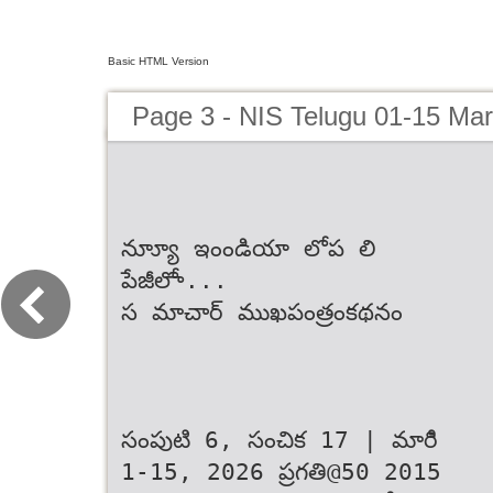
Basic HTML Version
Page 3 - NIS Telugu 01-15 Ma
న్యూూ ఇంండియా లోప లి
పేజీలోా...
స మాచార్ ముఖపంత్రం‌కథనం
సంపుటి 6, సంచిక 17 | మారిి
1-15, 2026 ప్రగతి@‌50 2015