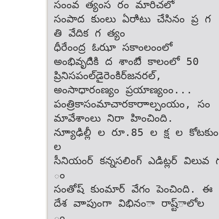
సంంవ త్యంస రం మారిచలో
సంపాద కుంలు ఏరాిటు చేసినం ప్ర గ
తి వేదిక గ త్యం
ధీరేంంద్ర ఓఝా సకాంలంంలో
అంభివృదిికి ద శాంబిే కాలంలో 50
ప్రినిసపంల్‌డైరెంకిర్‌జనరల్,
అంసాధారంణ్యం ప్రయాణ్యంం...
పంత్రికా‌సంమాచార‌కారాాల్పంయం,‌ సం
మావేశాంలు నిరా హించింది.
న్యూాఢిల్లీ ల రూ.85 ల క్ష ల కోటకుం
ల
సీనియంర్ కన్నసలింగ్ ఎడిట్లర్ విలువ
ం
సంతోష్ కుంమార్ వేగం పెంచింది. ఈ 
దేశ వాాపుంగా విభినంా రాష్ట్ాలోల
ం