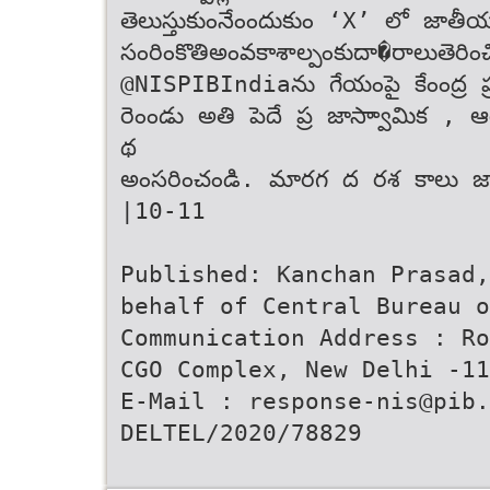
తెలుస్తుకుంనేంందుకుం ‘X’ లో జాతీ
సం‌రింకొతి‌‌అంవ‌కాశాల్పం‌కు‌‌దా�రాలు‌‌త
@NISPIBIndiaను గేయంపై కేంంద్ర ప్
రెంండు అతి పెదే ప్ర జాస్వాామిక ,
థ
అంసరించండి. మారగ ద రశ కాలు జార
|10-11
Published: Kanchan Prasad,
behalf of Central Bureau o
Communication Address : Ro
CGO Complex, New Delhi -11
E-Mail : response-nis@pib.
DELTEL/2020/78829